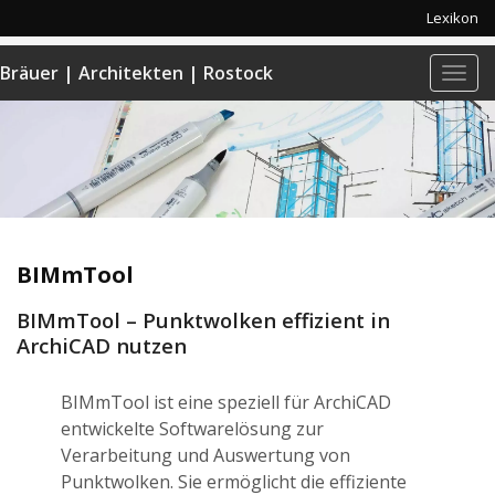
Lexikon
Bräuer | Architekten | Rostock
Navi
anze
BIMmTool
BIMmTool – Punktwolken effizient in
ArchiCAD nutzen
BIMmTool ist eine speziell für ArchiCAD
entwickelte Softwarelösung zur
Verarbeitung und Auswertung von
Punktwolken. Sie ermöglicht die effiziente