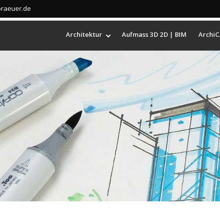
braeuer.de
Architektur
Aufmass 3D 2D | BIM
ArchiC