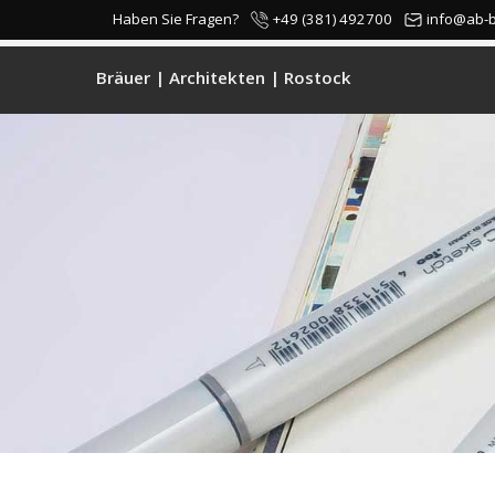
+49 (381) 492700
info@ab-
Haben Sie Fragen?
Bräuer | Architekten | Rostock