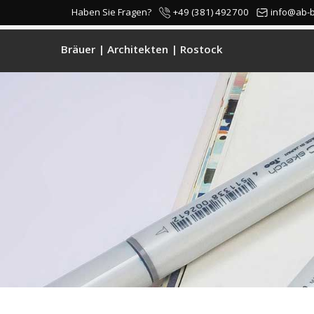
+49 (381) 492700
info@ab-
Haben Sie Fragen?
Bräuer | Architekten | Rostock