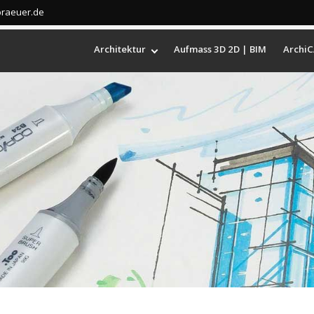
braeuer.de
Architektur
Aufmass 3D 2D | BIM
ArchiC